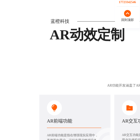
17723342546
回到顶部
蓝橙科技
AR动效定制
AR功能开发涵盖了A
AR前端功能
AR交互
AR交互功
AR前端功能是指在增强现实应用中，
用户与虚拟