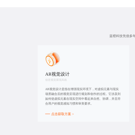
蓝橙科技凭借多年
AR视觉设计
创意视觉展现风格
AR视觉设计是指在增强现实环境下，对虚拟元素与现实
场景融合后的视觉呈现进行规划和创作的过程。它涉及到
如何使虚拟元素在现实空间中看起来自然、协调，并且符
合用户的视觉感知习惯和审美要求。
点击获取方案 >