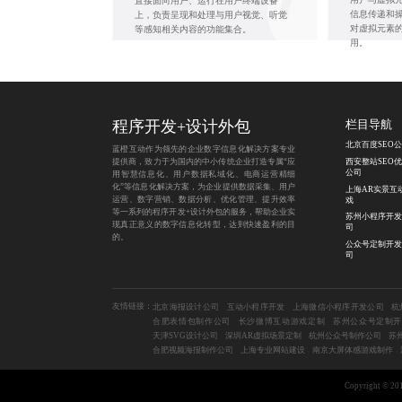
直接面向用户、运行在用户终端设备
信息传递和
上，负责呈现和处理与用户视觉、听觉
对虚拟元素
等感知相关内容的功能集合。
用。
程序开发
+
设计外包
栏目导航
北京百度SEO
蓝橙互动作为领先的企业数字信息化解决方案专业
提供商，致力于为国内的中小传统企业打造专属“应
西安整站SEO
公司
用智慧信息化、用户数据私域化、电商运营精细
化”等信息化解决方案，为企业提供数据采集、用户
上海AR实景互
运营、数字营销、数据分析、优化管理、提升效率
戏
等一系列的程序开发+设计外包的服务，帮助企业实
苏州小程序开发
现真正意义的数字信息化转型，达到快速盈利的目
司
的。
公众号定制开发
司
友情链接：
北京海报设计公司
互动小程序开发
上海微信小程序开发公司
杭
合肥表情包制作公司
长沙微博互动游戏定制
苏州公众号定制
天津SVG设计公司
深圳AR虚拟场景定制
杭州公众号制作公司
苏
合肥视频海报制作公司
上海专业网站建设
南京大屏体感游戏制作
Copyright 