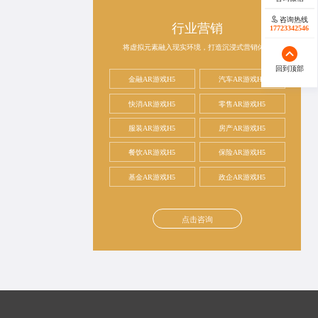
咨询热线
行业营销
17723342546
将虚拟元素融入现实环境，打造沉浸式营销体验
回到顶部
金融AR游戏H5
汽车AR游戏H5
快消AR游戏H5
零售AR游戏H5
服装AR游戏H5
房产AR游戏H5
餐饮AR游戏H5
保险AR游戏H5
基金AR游戏H5
政企AR游戏H5
点击咨询