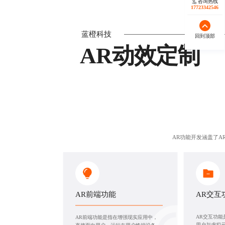
咨询热线
17723342546
蓝橙科技
回到顶部
AR动效定制
AR功能开发涵盖了A
AR前端功能
AR交互
AR交互功
AR前端功能是指在增强现实应用中，
用户与虚拟