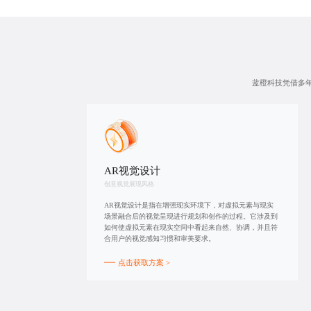
蓝橙科技凭借多年
AR视觉设计
创意视觉展现风格
AR视觉设计是指在增强现实环境下，对虚拟元素与现实
场景融合后的视觉呈现进行规划和创作的过程。它涉及到
如何使虚拟元素在现实空间中看起来自然、协调，并且符
合用户的视觉感知习惯和审美要求。
点击获取方案 >