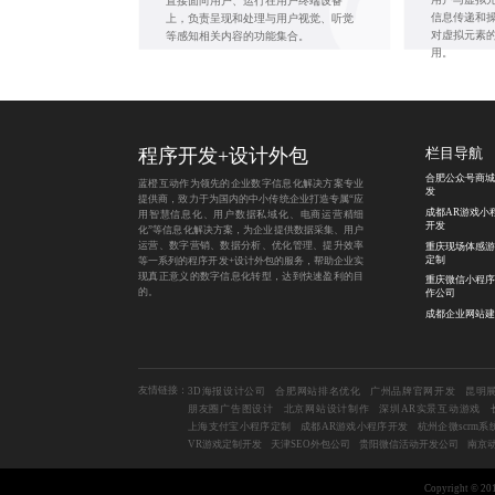
直接面向用户、运行在用户终端设备
信息传递和
上，负责呈现和处理与用户视觉、听觉
对虚拟元素
等感知相关内容的功能集合。
用。
程序开发
+
设计外包
栏目导航
合肥公众号商城
蓝橙互动作为领先的企业数字信息化解决方案专业
发
提供商，致力于为国内的中小传统企业打造专属“应
成都AR游戏小
用智慧信息化、用户数据私域化、电商运营精细
开发
化”等信息化解决方案，为企业提供数据采集、用户
运营、数字营销、数据分析、优化管理、提升效率
重庆现场体感游
定制
等一系列的程序开发+设计外包的服务，帮助企业实
现真正意义的数字信息化转型，达到快速盈利的目
重庆微信小程序
的。
作公司
成都企业网站建
友情链接：
3D海报设计公司
合肥网站排名优化
广州品牌官网开发
昆明
朋友圈广告图设计
北京网站设计制作
深圳AR实景互动游戏
上海支付宝小程序定制
成都AR游戏小程序开发
杭州企微scrm系
VR游戏定制开发
天津SEO外包公司
贵阳微信活动开发公司
南京
Copyright 