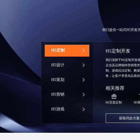
我们提供一站式H5开发
‌H5定制
H5定制开发
我们深耕于H5定制开发
H5设计
企业及品牌独特营销需
制、游戏玩法定制、数
务，让客户享受高品质
H5策划
相关推荐
H5营销
H5页面定制
H5
H5游戏
获取同款方案