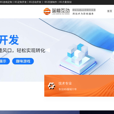
H5游戏定制
丨
H5定制开发
丨
H5活动开发
丨<
H5页面制作
丨
H5方案策划
定制H5帮助企业获客
首页
用技术为营销服务
技术专业
专注H5领域十年