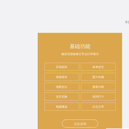
不
基础功能
确保页面能够正常运行和展示
页面跳转
表单提交
海报保存
图片轮播
地图定位
搜索功能
语言切换
签到打卡
视频播放
社交分享
点击咨询