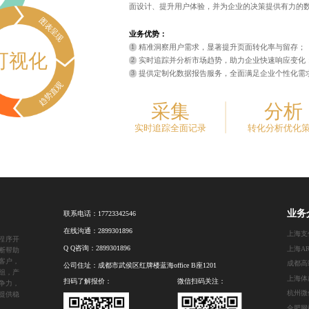
面设计、提升用户体验，并为企业的决策提供有力的
图表呈现
业务优势：
精准洞察用户需求，显著提升页面转化率与留存；
可视化
实时追踪并分析市场趋势，助力企业快速响应变化
提供定制化数据报告服务，全面满足企业个性化需
趋势直观
采集
分析
实时追踪全面记录
转化分析优化
业务
联系电话：
17723342546
在线沟通：
2899301896
上海支
程序开
Q Q咨询：
2899301896
上海A
断帮助
客户，
成都高
公司住址：成都市武侯区红牌楼蓝海office B座1201
组，产
上海体
扫码了解报价：
微信扫码关注：
争力，
杭州微
提供稳
合肥网