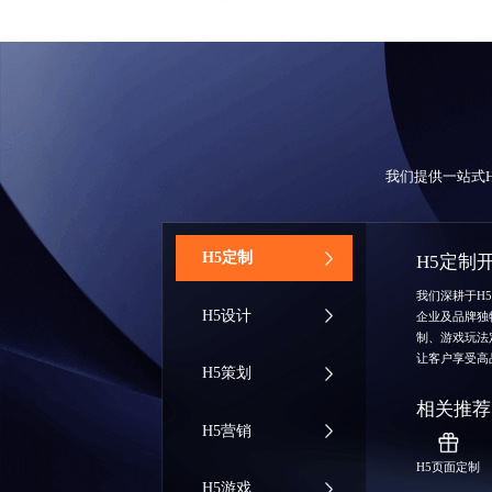
我们提供一站式
‌H5定制
H5定制
我们深耕于H
H5设计
企业及品牌独
制、游戏玩法
让客户享受高
H5策划
相关推荐
H5营销
H5页面定制
H5游戏