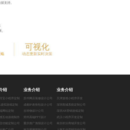
数据支持。
；
求。
可视化
策略
动态更新实时决策
介绍
业务介绍
业务介绍
付宝小程序定制
苏州网店装修设计公司
天津游戏小程序开发
R虚拟游戏定制
成都IP表情包设计公司
深圳商城系统定制公司
端网站定制
吉祥物设计公司
深圳AR营销游戏定制
感互动游戏制作
郑州高端PPT设计
武汉小程序开发定制
信功能定制公司
重庆推广海报设计公司
南京积分商城开发公司
站推广公司
南京视频剪辑公司
上海互动营销活动定制