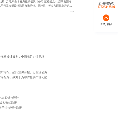
报设计公司,乌鲁木齐海报模板设计公司,蓝橙视觉-太原朋友圈海
咨询热线
,用创意海报设计满足市场营销、品牌推广等多方面线上营销需
17723342546
回到顶部
类海报设计服务，全面满足企业需求
推广海报、品牌宣传海报、运营活动海
时海报等。致力于为客户提供个性化的
。
色方案进行设计
等多形式海报
意手法来设计海报