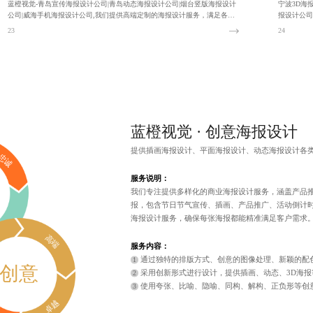
蓝橙视觉-青岛宣传海报设计公司|青岛动态海报设计公司|烟台竖版海报设计
宁波3D海
公司|威海手机海报设计公司,我们提供高端定制的海报设计服务，满足各种
报设计公司
场合的宣传需求。
求
23
24
蓝橙视觉 · 创意海报设计
提供
插画海报设计
、
平面海报设计
、
动态海报设计
各
忠诚
服务说明：
我们专注提供多样化的商业海报设计服务，涵盖产品
报，包含节日节气宣传、插画、产品推广、活动倒计
海报设计服务，确保每张海报都能精准满足客户需求
高端
服务内容：
通过独特的排版方式、创意的图像处理、新颖的配
创意
采用创新形式进行设计，提供插画、动态、3D海报
使用夸张、比喻、隐喻、同构、解构、正负形等创
卓越