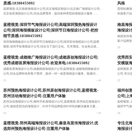
质感:18380455092
风格
蓝橙视觉-北京插画海报设计公司|北京海报定制设计|北京推广海报设计公司|
昆明轮播海
北京创意海报设计公司,结合品牌需求，提供多种类型的海报设计服务，全
依据客户品
面满足客户的需求，期待您的来电：18380455092！
7
8
蓝橙视觉-深圳节气海报设计公司|高端深圳预热海报设计
南昌海报
公司|深圳海报模板设计公司|深圳节日海报设计公司-把控
海报设计
细节质感:18380455092
南昌宣传海
客户品牌形
深圳海报模板设计公司|深圳节日海报设计公司|深圳宣传海报设计公司|蓝橙
视觉-深圳手绘海报设计公司,结合当下流行文化、艺术潮流、社会热点或目
10
标受众关注的话题，赋予海报深刻内涵与强大视觉冲击力。
9
蓝橙视觉-成都推广海报设计公司|成都原创海报设计公司|
优秀西安
优秀成都首屏海报设计公司-欢迎来电:18380455092
安横版海
成都首屏海报设计公司|成都插画海报设计公司|蓝橙视觉-成都海报模板设计
蓝橙视觉-
公司,结合品牌特色和客户需求，提供一对一创意海报设计服务。疑难问题
公司,专注
解答：18380455092！
信（电话同号
11
12
苏州预热海报设计公司,苏州原创海报设计公司,蓝橙视觉-
福州创意
苏州活动海报设计公司-注重用户体验
公司|上
苏州活动海报设计公司,柳州手机海报设计公司,蓝橙视觉-苏州动态海报设计
蓝橙视觉-
公司,做创意想法的海报设计，针对不同品牌提供针对性的解决服务方案！
福州节气海
欢迎来电咨询：18380455092！
与美观性，
13
14
2。
蓝橙视觉-郑州高端海报设计公司,秦皇岛宣传海报设计,优
专注北海
选郑州预热海报设计公司-注重用户体验
海报设计公