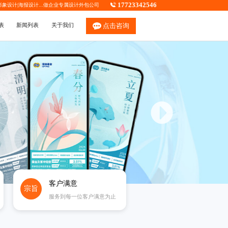
17723342546
P形象设计
|
海报设计
...做企业专属
设计外包公司
表
新闻列表
关于我们
点击咨询
客户满意
宗旨
服务到每一位客户满意为止