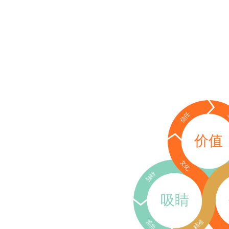
信任
价值
文化
独特
吸睛
差异
精准