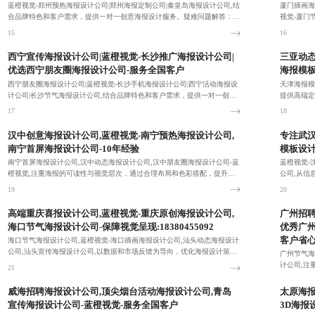
蓝橙视觉-郑州预热海报设计公司|郑州海报定制公司|秦皇岛海报设计公司,结
厦门插画海
合品牌特色和客户需求，提供一对一创意海报设计服务。疑难问题解答：18
视觉-厦门
380455092！
好，量身打
15
16
西宁宣传海报设计公司|蓝橙视觉-长沙推广海报设计公司|
三亚动态
优选西宁朋友圈海报设计公司-服务全国客户
海报模板
西宁朋友圈海报设计公司|蓝橙视觉-长沙手机海报设计公司|西宁活动海报设
天津海报模
计公司|长沙节气海报设计公司,结合品牌特色和客户需求，提供一对一创意
提供高端定
海报设计服务。疑难问题解答：18380455092！
17
18
汉中创意海报设计公司,蓝橙视觉-南宁预热海报设计公司,
专注武汉
南宁首屏海报设计公司-10年经验
模板设计
南宁首屏海报设计公司,汉中动态海报设计公司,汉中朋友圈海报设计公司-蓝
蓝橙视觉-
橙视觉,注重海报的可读性与视觉层次，通过合理布局和色彩搭配，提升信
公司,从信
息传递效率，助力营销效果。
报设计既传递
19
20
高端重庆喜报设计公司,蓝橙视觉-重庆原创海报设计公司,
广州招聘
海口节气海报设计公司-保障视觉呈现:18380455092
优秀广州
客户省
海口节气海报设计公司,蓝橙视觉-海口插画海报设计公司,汕头动态海报设计
公司,汕头宣传海报设计公司,以数据和市场反馈为导向，优化海报设计策
广州节气海
略，确保设计不仅美观，更能有效提升转化率。
计公司,注
21
息传递效率
22
威海招聘海报设计公司,顶尖烟台活动海报设计公司,青岛
太原海报
宣传海报设计公司-蓝橙视觉-服务全国客户
3D海报