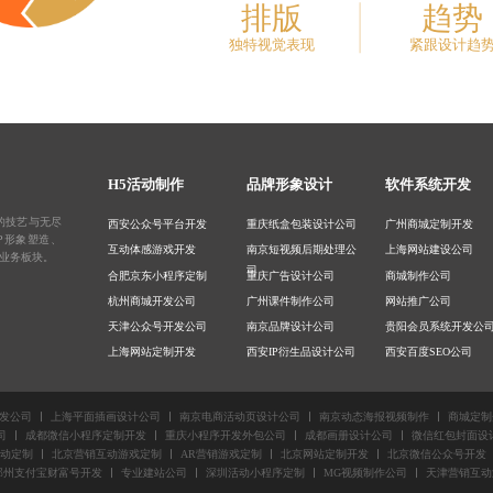
排版
趋势
独特视觉表现
紧跟设计趋
H5活动制作
品牌形象设计
软件系统开发
的技艺与无尽
西安公众号平台开发
重庆纸盒包装设计公司
广州商城定制开发
IP形象塑造
、
互动体感游戏开发
南京短视频后期处理公
上海网站建设公司
业务板块。
司
合肥京东小程序定制
重庆广告设计公司
商城制作公司
杭州商城开发公司
广州课件制作公司
网站推广公司
天津公众号开发公司
南京品牌设计公司
贵阳会员系统开发公
上海网站定制开发
西安IP衍生品设计公司
西安百度SEO公司
南京小程序开发制作
北京IP周边设计公司
成都做网站公司
重庆大屏体感游戏制作
上海广告插画设计公司
重庆网站开发公司
发公司
上海平面插画设计公司
南京电商活动页设计公司
南京动态海报视频制作
商城定制
广州会员系统开发公司
合肥朋友圈长图设计
合肥网站关键词排名
司
成都微信小程序定制开发
重庆小程序开发外包公司
成都画册设计公司
微信红包封面设
化
营销网站定制
天津视频剪辑公司
贵阳公众号定制开发
动定制
北京营销互动游戏定制
AR营销游戏定制
北京网站定制开发
北京微信公众号开发
郑州支付宝财富号开发
专业建站公司
深圳活动小程序定制
MG视频制作公司
天津营销互动
司