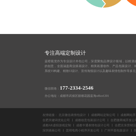
专注高端定制设计
蓝橙视觉作为
专业设计外包公司
，深度聚焦品牌设计领域，以精湛
的创意，全面涵盖
商业插画设计
、
精美画册创作
、
产品包装设计
、
系统VI构建、
精致UI设计
、
宣传海报设计
以及趣味
表情包制作
等多元
177-2334-2546
微信联络：
办公地址：成都市武侯区丽都花园蓝海office1201
友情链接：
北京微信表情包设计
成都网站定制公司
成都网站开
合肥关键词优化公司
成都创意包装设计公司
合肥微商城开发公
成都AR虚拟游戏定制
成都卡通表情包设计公司
合肥京东营销活
深圳插画公司
昆明电商小程序开发公司
广州平面包装设计