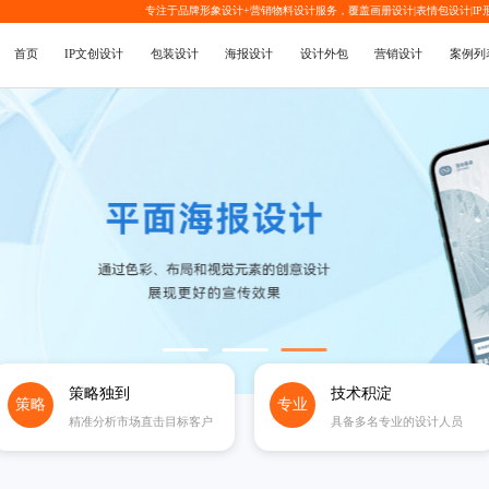
专注于品牌形象设计+营销物料设计服务，覆盖
画册设计
|
表情包设计
|
I
首页
IP文创设计
包装设计
海报设计
设计外包
营销设计
案例列
策略独到
技术积淀
策略
专业
精准分析市场直击目标客户
具备多名专业的设计人员