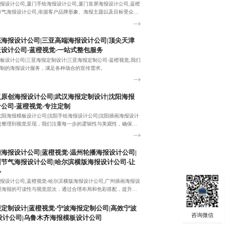
报设计公司,厦门手绘海报设计公司,厦门首屏海报设计公司,蓝橙
节气海报设计公司,依据客户品牌形象、海报主题以及目标受众喜
造专属海报风格！
海报设计公司|三亚高端海报设计公司|顶尖天津
设计公司-蓝橙视觉-一站式整包服务
板设计公司|三亚海报定制设计|三亚海报定制公司-蓝橙视觉,我们
制的海报设计服务，满足各种场合的宣传需求。
原创海报设计公司|武汉海报定制设计|沈阳海报
公司-蓝橙视觉-专注定制
沈阳海报模板设计公司|沈阳手绘海报设计公司|沈阳插画海报设计
息整理到视觉呈现，我们注重每一步的逻辑性与美观性，确保海
信息又吸引眼球。咨询电话：18380455092。
海报设计公司|蓝橙视觉-温州轮播海报设计公司|
节气海报设计公司|哈尔滨横版海报设计公司-让
心
报设计公司,蓝橙视觉-哈尔滨横版海报设计公司,广州插画海报设
重海报的可读性与视觉层次，通过合理布局和色彩搭配，提升信
，助力营销效果。
定制设计|蓝橙视觉-宁波海报定制公司|高效宁波
设计公司|乌鲁木齐海报模板设计公司