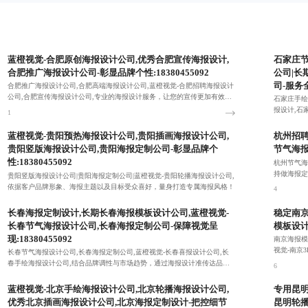
蓝橙视觉-合肥原创海报设计公司,优秀合肥宣传海报设计,
石家庄节
合肥推广海报设计公司-彰显品牌个性:18380455092
公司|长
司-服务
合肥推广海报设计公司,合肥高端海报设计公司,蓝橙视觉-合肥招聘海报设计
公司,合肥宣传海报设计公司,专业的海报设计服务，让您的宣传更加有效，
石家庄手绘
吸引更多目标客户。
报设计,石
1
端效果，完
2
蓝橙视觉-贵阳预热海报设计公司,贵阳插画海报设计公司,
杭州招聘
贵阳竖版海报设计公司,贵阳海报定制公司-彰显品牌个
节气海报
性:18380455092
杭州节气海
持做海报定
贵阳竖版海报设计公司|贵阳海报定制公司|蓝橙视觉-贵阳轮播海报设计公司,
话同号）：18
依据客户品牌形象、海报主题以及目标受众喜好，量身打造专属海报风格！
4
3
长春海报定制设计,长期长春海报模板设计公司,蓝橙视觉-
稳定南京
长春节气海报设计公司,长春海报定制公司-保障视觉呈
模板设计
现:18380455092
南京海报模
视觉-南京
长春节气海报设计公司,长春海报定制公司,蓝橙视觉-长春喜报设计公司,长
力于实现合作
春手绘海报设计公司,结合品牌调性与市场趋势，通过海报设计准传达品牌
6
形象与活动信息。
5
蓝橙视觉-北京手绘海报设计公司,北京轮播海报设计公司,
专用昆明
优秀北京插画海报设计公司,北京海报定制设计-把控细节
昆明轮播