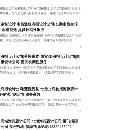
报设计公司|蓝橙视觉-昆明推广海报设计公司|昆明海报定制设计,
牌形象、海报主题以及目标受众喜好，量身打造专属海报风格！
定制设计|南昌竖版海报设计公司|长期南昌宣传
-蓝橙视觉-提供长期性服务
报设计|蓝橙视觉-南昌插画海报设计公司|南昌海报定制公司,依据
象、海报主题以及目标受众喜好，量身打造专属海报风格！
海报设计公司|蓝橙视觉-西安3D海报设计公司|西
报设计公司-提供长期性服务
西安横版海报设计公司|西安创意海报设计公司|西安活动海报设计
定制海报设计，绝非简单模板套用，打造品牌专属定制海报，微
）：18380455092！
海报设计公司|蓝橙视觉-专业上海轮播海报设计
海海报定制公司-服务高效
上海海报定制公司|上海手机海报设计公司|上海首屏海报设计公司|
报设计公司,从信息整理到视觉呈现，我们注重每一步的逻辑性
确保海报设计既传递信息又吸引眼球。咨询电话：1838045509
高端海报设计公司|北海海报设计公司|厦门插画
司-蓝橙视觉-保障视觉呈现:18380455092