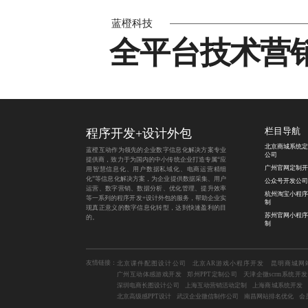
蓝橙科技
全平台技术营
程序开发
+
设计外包
栏目导航
北京商城系统定
蓝橙互动作为领先的企业数字信息化解决方案专业
公司
提供商，致力于为国内的中小传统企业打造专属“应
广州官网定制开
用智慧信息化、用户数据私域化、电商运营精细
化”等信息化解决方案，为企业提供数据采集、用户
公众号开发公司
运营、数字营销、数据分析、优化管理、提升效率
杭州淘宝小程序
等一系列的程序开发+设计外包的服务，帮助企业实
制
现真正意义的数字信息化转型，达到快速盈利的目
苏州官网小程序
的。
制
友情链接：
北京课件配图设计公司
北京AR游戏小程序开发
昆明商城网
广州互动体感游戏开发
郑州PPT定制公司
天津企微scrm系统开发
深圳电商长图设计公司
上海互动营销活动定制
上海商城系统开发
北京高级感PPT设计
武汉企业微信制作公司
南昌网站排名优化
会