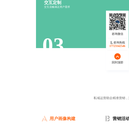
交互定制
行为分析
流程设计
交互流畅满足用户需求
反馈机制
操作便捷
03
咨询热线
17723342546
回到顶部
私域运营助企精准营销，
用户画像构建
营销活