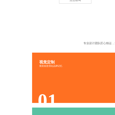
点击咨询
专业设计团队匠心独运，
视觉定制
视觉传递
品牌识别
视觉创意强化品牌记忆
文化融入
色调协调
01