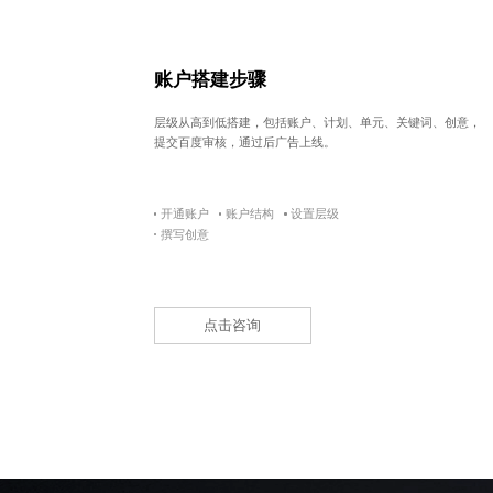
账户搭建步骤
层级从高到低搭建，包括账户、计划、单元、关键词、创意，
提交百度审核，通过后广告上线。
开通账户
账户结构
设置层级
撰写创意
点击咨询