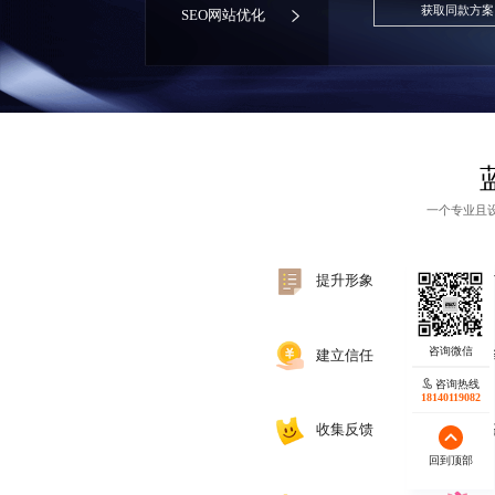
获取同款方案
SEO网站优化
一个专业且
提升形象
建立信任
咨询热线
18140119082
收集反馈
回到顶部