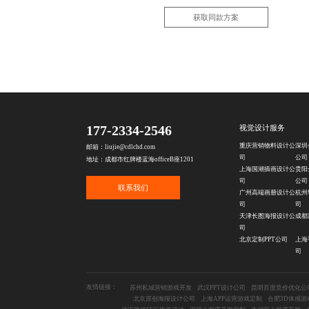
获取同款方案
177-2334-2546
视觉设计服务
重庆营销物料设计公
深圳
邮箱：liujie@cdlchd.com
司
公司
地址：成都市红牌楼蓝海officeB座1201
上海国潮插画设计公
贵阳
司
公司
联系我们
广州高端画册设计公
杭州
司
司
天津长图海报设计公
成都
司
北京定制PPT公司
上海
司
友情链接：
苏州私域营销游戏开发
武汉PPT设计公司
昆明百度竞价优化公
北京原创海报设计公司
上海APP运营游戏定制
合肥3D体感游